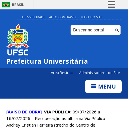
BRASIL
Simplifique!
ACESSIBILIDADE
ALTO CONTRASTE
MAPA DO SITE
Comunica BR
Participe
Acesso à informação
Legislação
Prefeitura Universitária
Canais
Área Restrita
Administradores do Site
MENU
[AVISO DE OBRA]
V
IA PÚBLICA:
09/07/2026 a
16/07/2026 – Recuperação asfáltica na Via Pública
Andrey Cristian Ferreira (trecho do Centro de