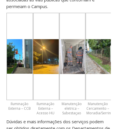
permeiam o Campus.
Iluminação
Iluminação
Manutenção
Manutenção
Externa – CCB
Externa –
eletrica –
Cercamento –
Acesso HU
Subestaçao
Moradia/Serrinha
Dúvidas e mais informações dos serviços podem
ser obtidos diretamente com os Departamentos de